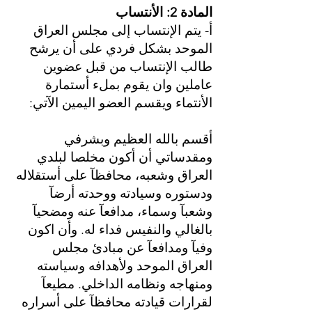
المادة 2: الأنتساب
أ- يتم الإنتساب إلى مجلس العراق
الموحد بشكل فردي على أن يرشح
طالب الإنتساب من قبل عضوين
عاملين وان يقوم بملء أستمارة
الأنتماء ويقسم العضو اليمين الآتي:
أقسم بالله العظيم وبشرفي
ومقدساتي أن أكون مخلصا لبلدي
العراق وشعبه، محافظآ على أستقلاله
ودستوره وسيادته ووحدته أرضآ
وشعبآ وسماء، مدافعآ عنه ومضحيآ
بالغالي والنفيس فداء له. وأن اكون
وفيآ ومدافعآ عن مبادئ مجلس
العراق الموحد ولأهدافه وسياسته
ومنهاجه ونظامه الداخلي. مطيعآ
لقرارات قيادته محافظآ على أسراره